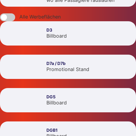
wo alle Passagiere rauslaufen
Alle Werbeflächen
D3
Billboard
D7a / D7b
Promotional Stand
DG5
Billboard
DGB1