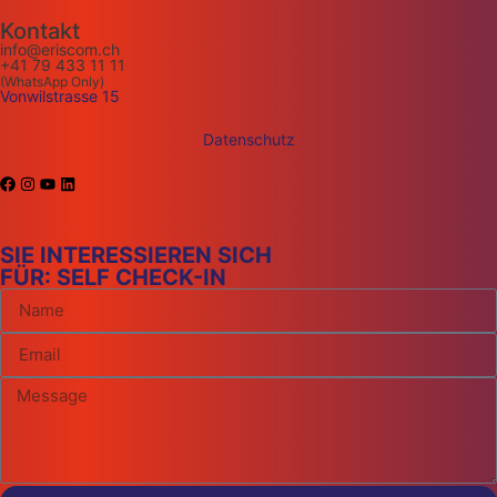
Kontakt
info@eriscom.ch
+41 79 433 11 11
(WhatsApp Only)
Vonwilstrasse 15
Datenschutz
SIE INTERESSIEREN SICH
FÜR: SELF CHECK-IN