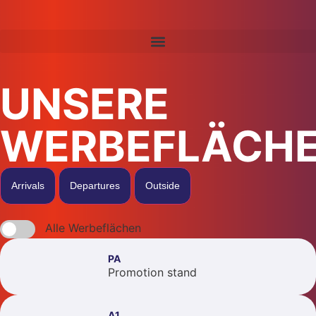
UNSERE
WERBEFLÄCH
Arrivals
Departures
Outside
Alle Werbeflächen
PA
Promotion stand
A1