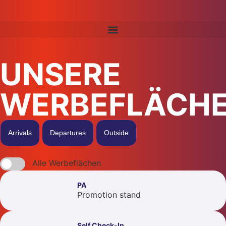
UNSERE
WERBEFLÄCH
Arrivals
Departures
Outside
Alle Werbeflächen
PA
Promotion stand
Self Check-In